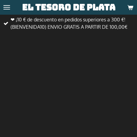
El tesoro de
plata
Ir
al
❤ ¡10 € de descuento en pedidos superiores a 300 €!
contenido
(BIENVENIDA10) ENVIO GRATIS A PARTIR DE 100,00€
principal