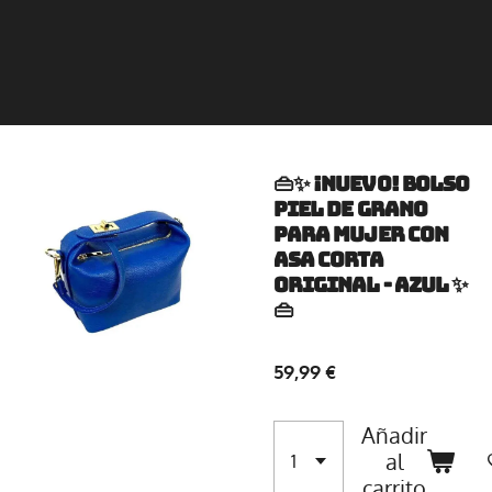
👜✨ ¡Nuevo! Bolso
Piel de Grano
para Mujer con
Asa Corta
Original - Azul ✨
👜
59,99 €
Añadir
al
carrito