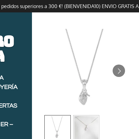
n pedidos superiores a 300 €! (BIENVENIDA10) ENVIO GRATIS 
ro
a
A
OYERÍA
FERTAS
ER –