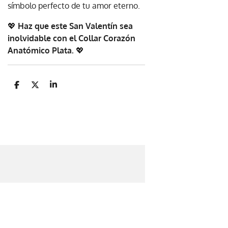
símbolo perfecto de tu amor eterno.
💖
Haz que este San Valentín sea
inolvidable con el Collar Corazón
Anatómico Plata.
💖
C
C
C
o
o
o
m
m
m
p
p
p
a
a
a
r
r
r
t
t
t
i
i
i
r
r
r