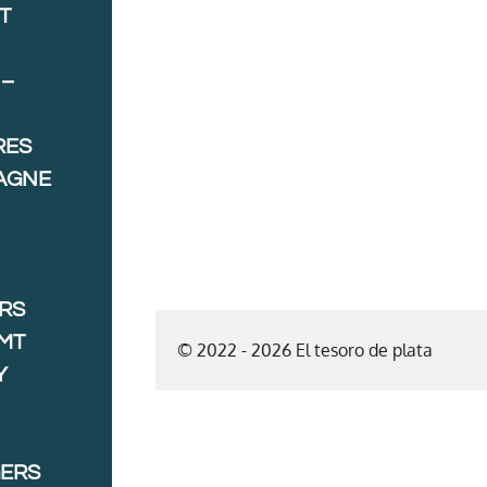
T
 –
RES
AGNE
ORS
MT
© 2022 - 2026 El tesoro de plata
Y
GERS