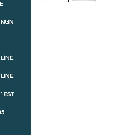
E
INGN
LINE
LINE
J1EST
05