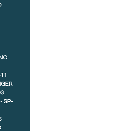
D
ANO
-11
IGER
03
- SP-
S
O