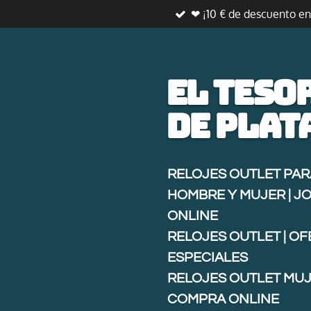
❤ ¡10 € de descuento e
Ir
al
contenido
principal
El teso
de
plat
RELOJES OUTLET PAR
HOMBRE Y MUJER | J
ONLINE
RELOJES OUTLET | O
ESPECIALES
RELOJES OUTLET MUJ
COMPRA ONLINE