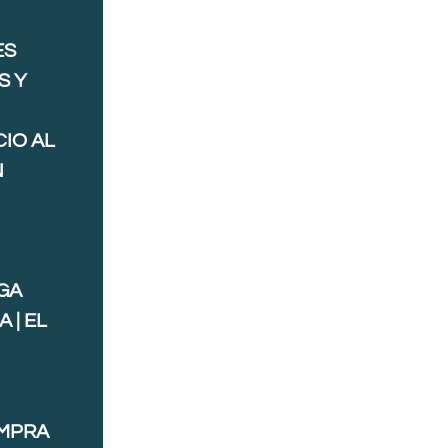
ES
S Y
IO AL
N
GA
 | EL
OMPRA