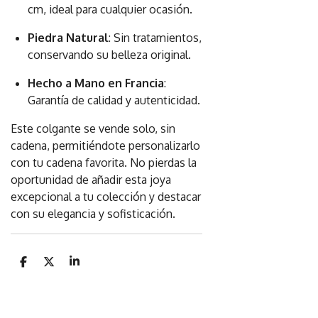
cm, ideal para cualquier ocasión.
Piedra Natural
: Sin tratamientos,
conservando su belleza original.
Hecho a Mano en Francia
:
Garantía de calidad y autenticidad.
Este colgante se vende solo, sin
cadena, permitiéndote personalizarlo
con tu cadena favorita. No pierdas la
oportunidad de añadir esta joya
excepcional a tu colección y destacar
con su elegancia y sofisticación.
C
C
C
o
o
o
m
m
m
p
p
p
a
a
a