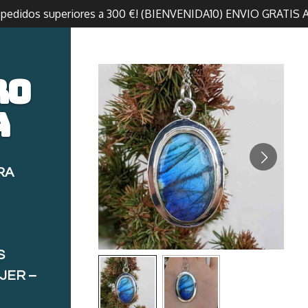
n pedidos superiores a 300 €! (BIENVENIDA10) ENVIO GRATIS 
ro
a
RA
S
JER –