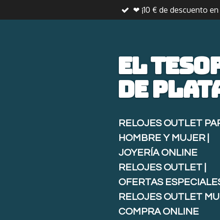
❤ ¡10 € de descuento e
Ir
al
contenido
principal
El teso
de
plat
RELOJES OUTLET PA
HOMBRE Y MUJER |
JOYERÍA ONLINE
RELOJES OUTLET |
OFERTAS ESPECIALE
RELOJES OUTLET MU
COMPRA ONLINE