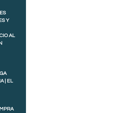
ES
ES Y
CIO AL
N
AGA
 | EL
OMPRA