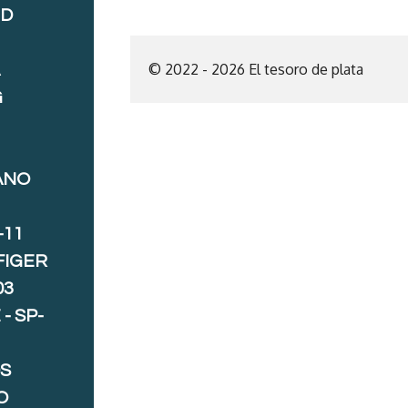
ND
© 2022 - 2026 El tesoro de plata
A
G
ANO
-11
FIGER
03
- SP-
S
O