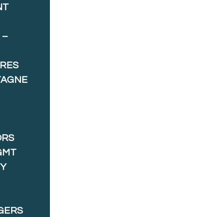
NT
 –
ORES
TAGNE
ORS
GMT
 Y
GERS