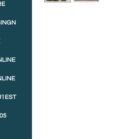
RE
SINGN
E
NLINE
NLINE
J1EST
05