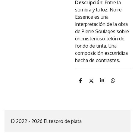
Descripción
: Entre la
sombra y la luz, Noire
Essence es una
interpretación de la obra
de Pierre Soulages sobre
un misterioso telón de
fondo de tinta. Una
composición escurridiza
hecha de contrastes.
C
C
C
C
o
o
o
o
m
m
m
m
p
p
p
p
a
a
a
a
r
r
r
r
t
t
t
t
i
i
i
i
© 2022 - 2026 El tesoro de plata
r
r
r
r