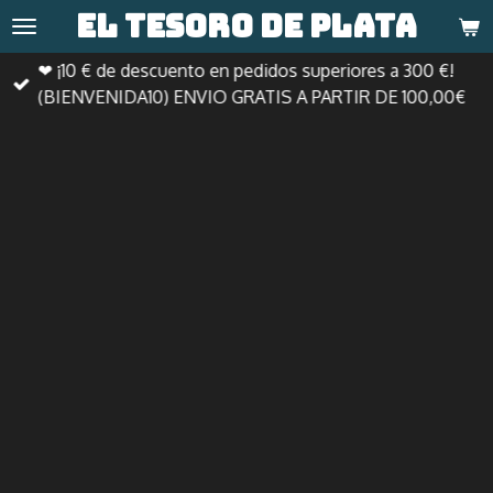
El tesoro de
plata
Ir
al
❤ ¡10 € de descuento en pedidos superiores a 300 €!
contenido
(BIENVENIDA10) ENVIO GRATIS A PARTIR DE 100,00€
principal