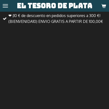
El tesoro de
plata
Ir
al
❤ ¡10 € de descuento en pedidos superiores a 300 €!
contenido
(BIENVENIDA10) ENVIO GRATIS A PARTIR DE 100,00€
principal