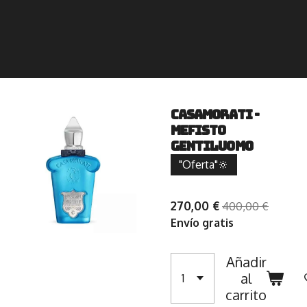
Casamorati -
Mefisto
Gentiluomo
"Oferta"🔆
270,00 €
400,00 €
Envío gratis
Añadir
al
carrito