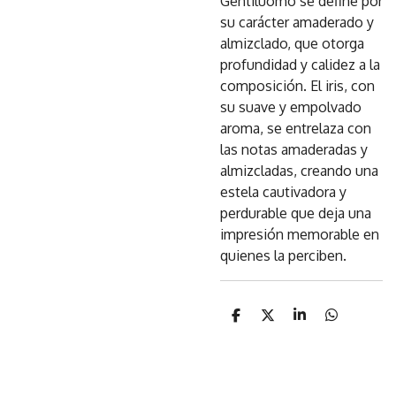
Gentiluomo se define por
su carácter amaderado y
almizclado, que otorga
profundidad y calidez a la
composición. El iris, con
su suave y empolvado
aroma, se entrelaza con
las notas amaderadas y
almizcladas, creando una
estela cautivadora y
perdurable que deja una
impresión memorable en
quienes la perciben.
C
C
C
C
o
o
o
o
m
m
m
m
p
p
p
p
a
a
a
a
r
r
r
r