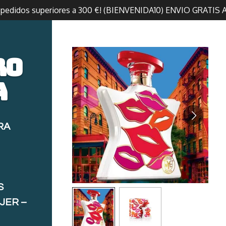
n pedidos superiores a 300 €! (BIENVENIDA10) ENVIO GRATIS 
ro
a
RA
S
JER –