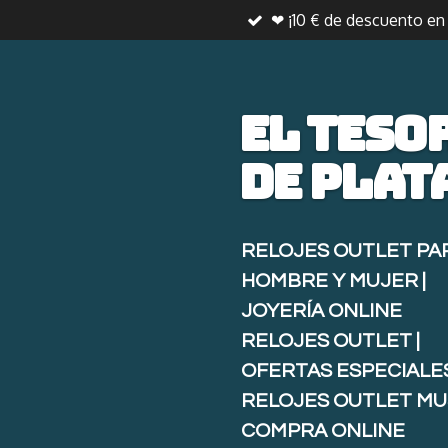
❤ ¡10 € de descuento e
Ir
al
contenido
principal
El teso
de
plat
RELOJES OUTLET PA
HOMBRE Y MUJER |
JOYERÍA ONLINE
RELOJES OUTLET |
OFERTAS ESPECIALE
RELOJES OUTLET MU
COMPRA ONLINE