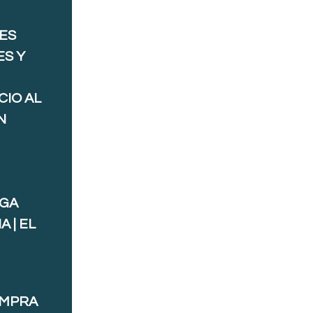
ES
ES Y
CIO AL
N
AGA
 | EL
OMPRA