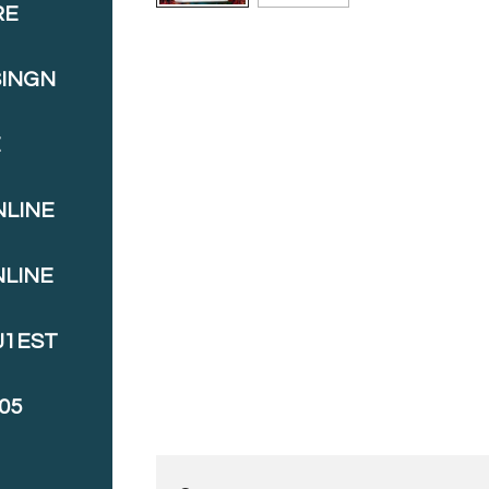
RE
SINGN
E
NLINE
NLINE
J1EST
05