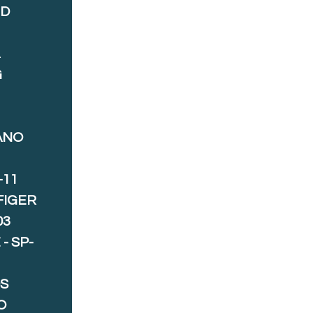
ND
A
G
ANO
-11
FIGER
03
- SP-
S
O