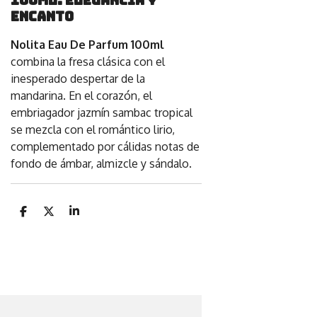
100ml: Elegancia y
Encanto
Nolita Eau De Parfum 100ml
combina la fresa clásica con el
inesperado despertar de la
mandarina. En el corazón, el
embriagador jazmín sambac tropical
se mezcla con el romántico lirio,
complementado por cálidas notas de
fondo de ámbar, almizcle y sándalo.
C
C
C
o
o
o
m
m
m
p
p
p
a
a
a
r
r
r
t
t
t
i
i
i
r
r
r