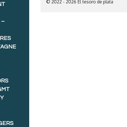
© 2022 - 2026 El tesoro de plata
NT
 –
ORES
TAGNE
ORS
GMT
 Y
GERS