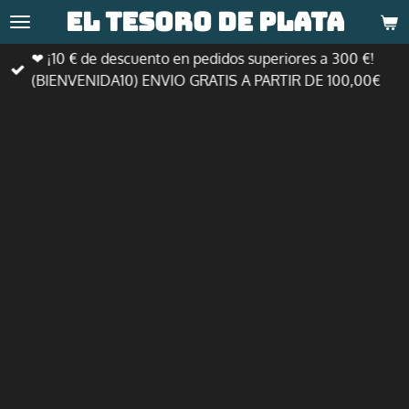
El tesoro de
plata
Ir
al
❤ ¡10 € de descuento en pedidos superiores a 300 €!
contenido
(BIENVENIDA10) ENVIO GRATIS A PARTIR DE 100,00€
principal