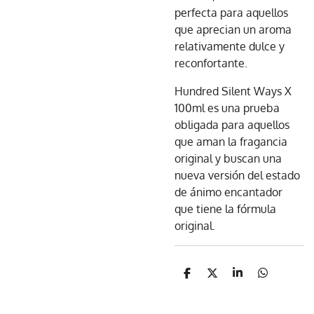
perfecta para aquellos
que aprecian un aroma
relativamente dulce y
reconfortante.
Hundred Silent Ways X
100ml es una prueba
obligada para aquellos
que aman la fragancia
original y buscan una
nueva versión del estado
de ánimo encantador
que tiene la fórmula
original.
C
C
C
C
o
o
o
o
m
m
m
m
p
p
p
p