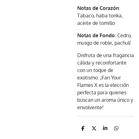
Notas de Corazón
:
Tabaco, haba tonka,
aceite de tomillo
Notas de Fondo
: Cedro,
musgo de roble, pachulí
Disfruta de una fragancia
cálida y reconfortante
con un toque de
exotismo. ¡Fan Your
Flames X es la elección
perfecta para quienes
buscan un aroma único y
envolvente!
C
C
C
C
o
o
o
o