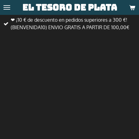
El tesoro de
plata
Ir
al
❤ ¡10 € de descuento en pedidos superiores a 300 €!
contenido
(BIENVENIDA10) ENVIO GRATIS A PARTIR DE 100,00€
principal