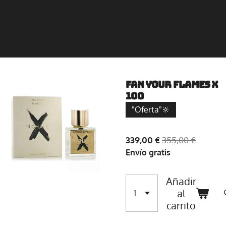
Fan Your Flames X
100
"Oferta"🔆
339,00 €
355,00 €
Envío gratis
Añadir
al
carrito