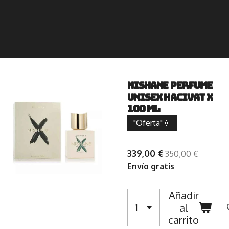
Nishane Perfume
Unisex Hacivat X
100 ml
"Oferta"🔆
339,00 €
350,00 €
Envío gratis
Añadir
al
carrito