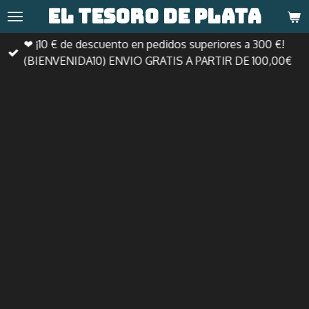
El tesoro de
plata
Ir
al
❤ ¡10 € de descuento en pedidos superiores a 300 €!
contenido
(BIENVENIDA10) ENVIO GRATIS A PARTIR DE 100,00€
principal