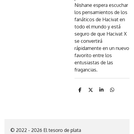
Nishane espera escuchar
los pensamientos de los
fanáticos de Hacivat en
todo el mundo y está
seguro de que Hacivat X
se convertirá
rápidamente en un nuevo
favorito entre los
entusiastas de las
fragancias.
C
C
C
C
o
o
o
o
m
m
m
m
p
p
p
p
a
a
a
a
r
r
r
r
t
t
t
t
i
i
i
i
© 2022 - 2026 El tesoro de plata
r
r
r
r