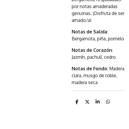
por notas amaderadas
genuinas. ¡Disfruta de ser
amado/a!
Notas de Salida
:
Bergamota, piña, pomelo
Notas de Corazón
:
Jazmín, pachulí, cedro
Notas de Fondo
: Madera
clara, musgo de roble,
madera seca
C
C
C
C
o
o
o
o
m
m
m
m
p
p
p
p
a
a
a
a
r
r
r
r