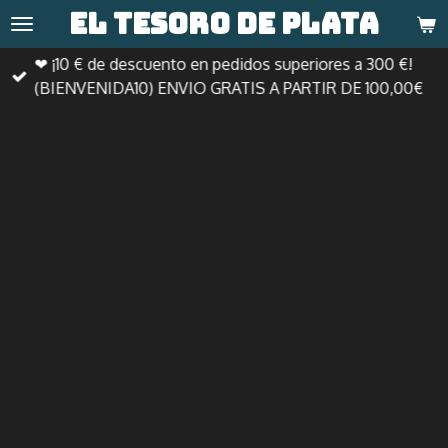
El tesoro de
plata
Ir
al
❤ ¡10 € de descuento en pedidos superiores a 300 €!
contenido
(BIENVENIDA10) ENVIO GRATIS A PARTIR DE 100,00€
principal