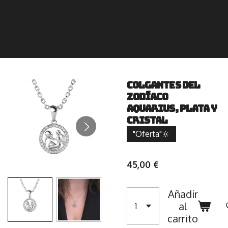
Colgantes del
zodíaco
Aquarius, plata y
cristal
"Oferta"🔆
45,00 €
Añadir
al
carrito