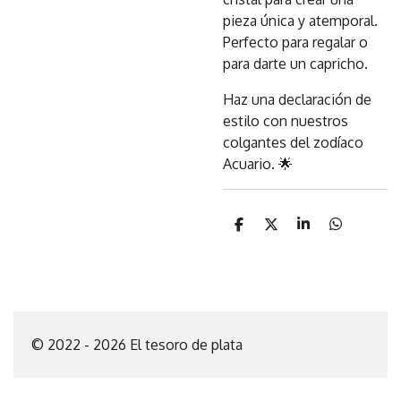
pieza única y atemporal.
Perfecto para regalar o
para darte un capricho.
Haz una declaración de
estilo con nuestros
colgantes del zodíaco
Acuario. 🌟
C
C
C
C
o
o
o
o
m
m
m
m
p
p
p
p
a
a
a
a
r
r
r
r
t
t
t
t
i
i
i
i
© 2022 - 2026 El tesoro de plata
r
r
r
r