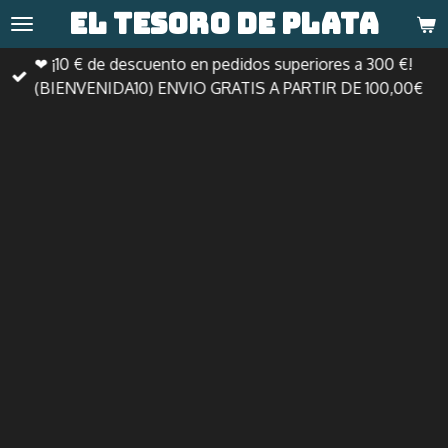
El tesoro de
plata
Ir
al
❤ ¡10 € de descuento en pedidos superiores a 300 €!
contenido
(BIENVENIDA10) ENVIO GRATIS A PARTIR DE 100,00€
principal