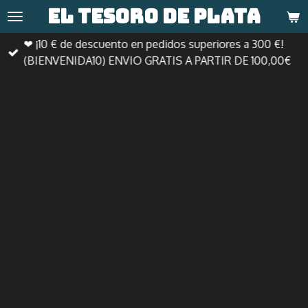
El tesoro de
plata
Ir
al
❤ ¡10 € de descuento en pedidos superiores a 300 €!
contenido
(BIENVENIDA10) ENVIO GRATIS A PARTIR DE 100,00€
principal