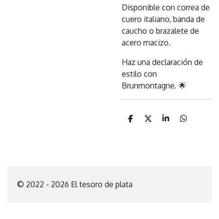
Disponible con correa de
cuero italiano, banda de
caucho o brazalete de
acero macizo.
Haz una declaración de
estilo con
Brunmontagne. 🌟
C
C
C
C
o
o
o
o
m
m
m
m
p
p
p
p
a
a
a
a
r
r
r
r
t
t
t
t
i
i
i
i
© 2022 - 2026 El tesoro de plata
r
r
r
r