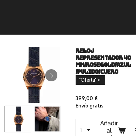
Reloj
Representador 40
mm/Rosegold/Azul
/Pulido/Cuero
"Oferta"🔆
399,00 €
Envío gratis
Añadir
al