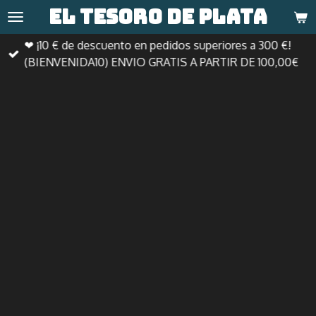
El tesoro de
plata
Ir
al
❤ ¡10 € de descuento en pedidos superiores a 300 €!
contenido
(BIENVENIDA10) ENVIO GRATIS A PARTIR DE 100,00€
principal