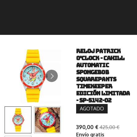
Reloj PATRICK
O'CLOCK - CAHILL
AUTOMATIC
SPONGEBOB
SQUAREPANTS
TIMEKEEPER
EDICIÓN LIMITADA
- SP-5142-02
AGOTADO
390,00 €
425,00 €
Envío gratis