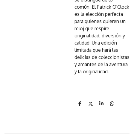
común. El Patrick O'Clock
es la elección perfecta
para quienes quieren un
reloj que respire
originalidad, diversión y
calidad. Una edición
limitada que hará las
delicias de coleccionistas
y amantes de la aventura
y la originalidad.
C
C
C
C
o
o
o
o
m
m
m
m
p
p
p
p
a
a
a
a
r
r
r
r