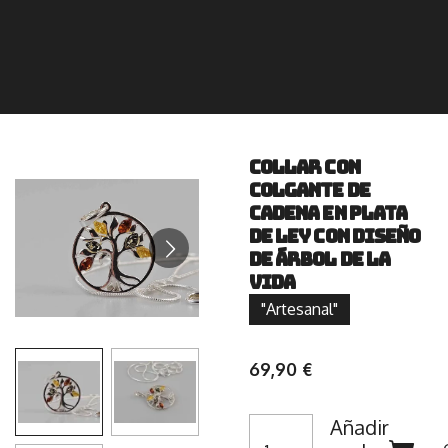
Collar con
colgante de
cadena en plata
de ley con diseño
de árbol de la
vida
"Artesanal"
69,90 €
Añadir