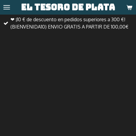
El tesoro de
plata
Ir
al
❤ ¡10 € de descuento en pedidos superiores a 300 €!
contenido
(BIENVENIDA10) ENVIO GRATIS A PARTIR DE 100,00€
principal