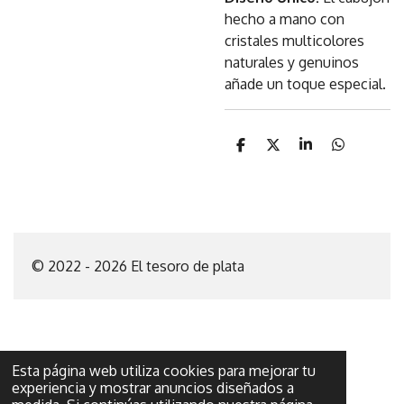
hecho a mano con
cristales multicolores
naturales y genuinos
añade un toque especial.
C
C
C
C
o
o
o
o
m
m
m
m
p
p
p
p
a
a
a
a
r
r
r
r
t
t
t
t
i
i
i
i
© 2022 - 2026 El tesoro de plata
r
r
r
r
Esta página web utiliza cookies para mejorar tu
experiencia y mostrar anuncios diseñados a