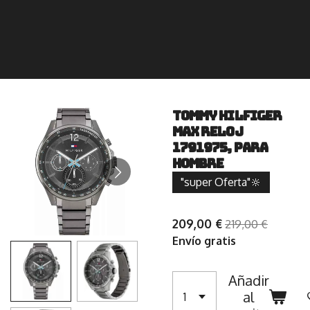
Tommy Hilfiger
MAX Reloj
1791975, para
Hombre
"super Oferta"🔆
209,00 €
219,00 €
Envío gratis
Añadir
al