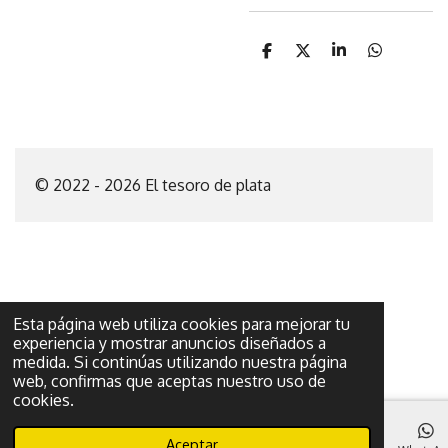
C
C
C
C
o
o
o
o
m
m
m
m
p
p
p
p
a
a
a
a
r
r
r
r
t
t
t
t
i
i
i
i
© 2022 - 2026 El tesoro de plata
r
r
r
r
Esta página web utiliza cookies para mejorar tu
experiencia y mostrar anuncios diseñados a
medida. Si continúas utilizando nuestra página
web, confirmas que aceptas nuestro uso de
cookies.
Aceptar