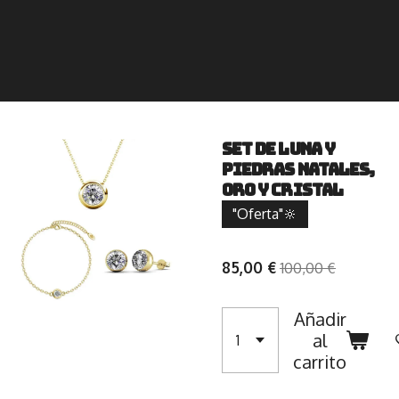
Set de luna y
piedras natales,
oro y cristal
"Oferta"🔆
85,00 €
100,00 €
Añadir
al
carrito