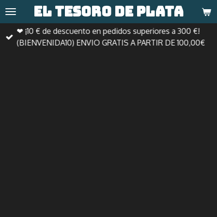
El tesoro de
plata
Ir
al
❤ ¡10 € de descuento en pedidos superiores a 300 €!
contenido
(BIENVENIDA10) ENVIO GRATIS A PARTIR DE 100,00€
principal