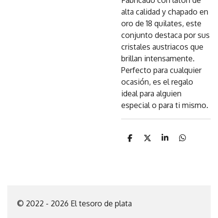
Fabricado con latón de
alta calidad y chapado en
oro de 18 quilates, este
conjunto destaca por sus
cristales austriacos que
brillan intensamente.
Perfecto para cualquier
ocasión, es el regalo
ideal para alguien
especial o para ti mismo.
C
C
C
C
o
o
o
o
m
m
m
m
p
p
p
p
a
a
a
a
r
r
r
r
t
t
t
t
i
i
i
i
© 2022 - 2026 El tesoro de plata
r
r
r
r