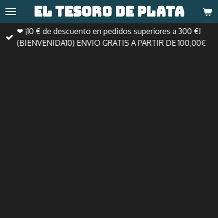
El tesoro de
plata
Ir
al
❤ ¡10 € de descuento en pedidos superiores a 300 €!
contenido
(BIENVENIDA10) ENVIO GRATIS A PARTIR DE 100,00€
principal