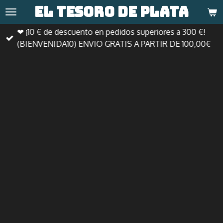
El tesoro de
plata
Ir
al
❤ ¡10 € de descuento en pedidos superiores a 300 €!
contenido
(BIENVENIDA10) ENVIO GRATIS A PARTIR DE 100,00€
principal