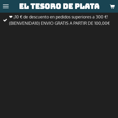
El tesoro de
plata
Ir
al
❤ ¡10 € de descuento en pedidos superiores a 300 €!
contenido
(BIENVENIDA10) ENVIO GRATIS A PARTIR DE 100,00€
principal