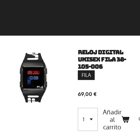
Reloj digital
unisex Fila 38-
105-006
FILA
69,00 €
Añadir
al
carrito