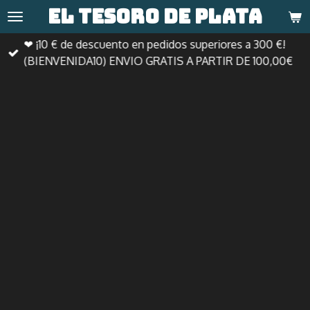
El tesoro de
plata
Ir
al
❤ ¡10 € de descuento en pedidos superiores a 300 €!
contenido
(BIENVENIDA10) ENVIO GRATIS A PARTIR DE 100,00€
principal