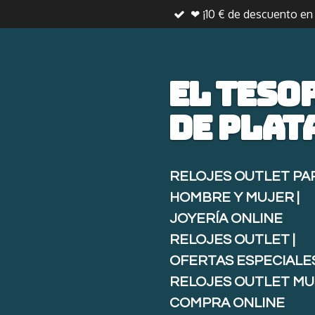
❤ ¡10 € de descuento e
Ir
al
contenido
principal
El teso
de
plat
RELOJES OUTLET PA
HOMBRE Y MUJER |
JOYERÍA ONLINE
RELOJES OUTLET |
OFERTAS ESPECIALE
RELOJES OUTLET MU
COMPRA ONLINE