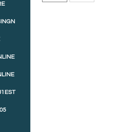
RE
SINGN
E
NLINE
NLINE
J1EST
05