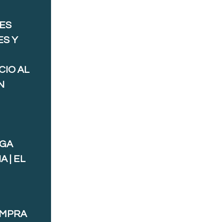
ES
ES Y
CIO AL
N
AGA
 | EL
OMPRA