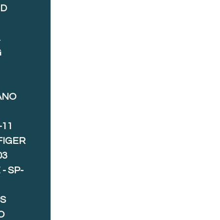
ND
A
G
ANO
-11
FIGER
03
- SP-
S
O