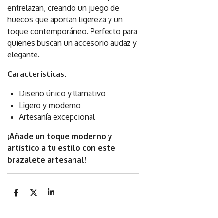
entrelazan, creando un juego de
huecos que aportan ligereza y un
toque contemporáneo. Perfecto para
quienes buscan un accesorio audaz y
elegante.
Características:
Diseño único y llamativo
Ligero y moderno
Artesanía excepcional
¡Añade un toque moderno y
artístico a tu estilo con este
brazalete artesanal!
C
C
C
o
o
o
m
m
m