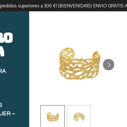
n pedidos superiores a 300 €! (BIENVENIDA10) ENVIO GRATIS 
ro
a
RA
S
JER –