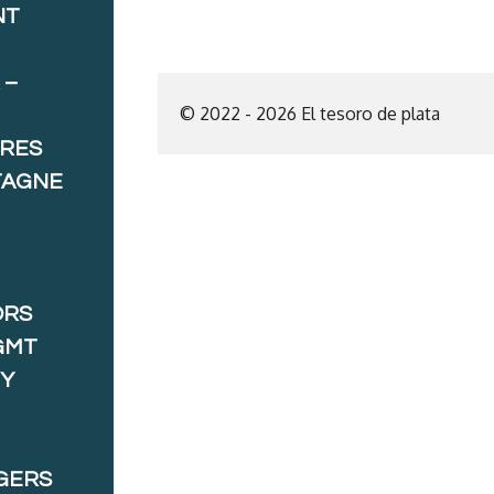
NT
 –
© 2022 - 2026 El tesoro de plata
ORES
TAGNE
ORS
GMT
 Y
GERS