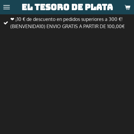
El tesoro de
plata
Ir
al
❤ ¡10 € de descuento en pedidos superiores a 300 €!
contenido
(BIENVENIDA10) ENVIO GRATIS A PARTIR DE 100,00€
principal