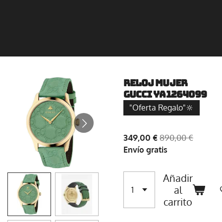
Reloj Mujer
Gucci YA1264099
"Oferta Regalo"🔆
349,00 €
890,00 €
Envío gratis
Añadir
al
carrito