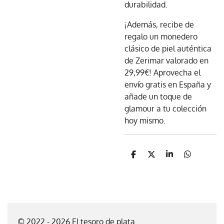
durabilidad.
¡Además, recibe de
regalo un monedero
clásico de piel auténtica
de Zerimar valorado en
29,99€! Aprovecha el
envío gratis en España y
añade un toque de
glamour a tu colección
hoy mismo.
C
C
C
C
o
o
o
o
m
m
m
m
p
p
p
p
a
a
a
a
r
r
r
r
t
t
t
t
i
i
i
i
© 2022 - 2026 El tesoro de plata
r
r
r
r