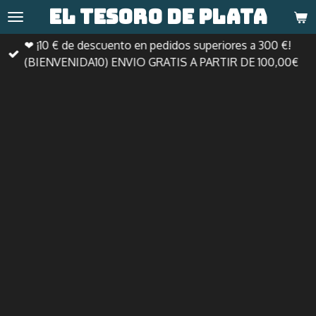
El tesoro de
plata
Ir
al
❤ ¡10 € de descuento en pedidos superiores a 300 €!
contenido
(BIENVENIDA10) ENVIO GRATIS A PARTIR DE 100,00€
principal