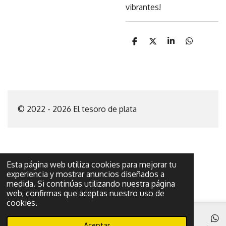
vibrantes!
C
C
C
C
o
o
o
o
m
m
m
m
p
p
p
p
a
a
a
a
r
r
r
r
t
t
t
t
i
i
i
i
© 2022 - 2026 El tesoro de plata
r
r
r
r
Esta página web utiliza cookies para mejorar tu
experiencia y mostrar anuncios diseñados a
medida. Si continúas utilizando nuestra página
web, confirmas que aceptas nuestro uso de
cookies.
Aceptar