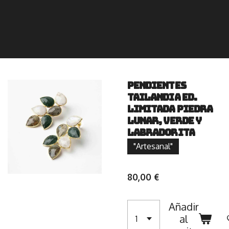
Pendientes
Tailandia Ed.
Limitada Piedra
Lunar, Verde y
Labradorita
"Artesanal"
80,00 €
Añadir
al