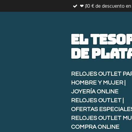
❤ ¡10 € de descuento e
Ir
al
contenido
principal
El teso
de
plat
RELOJES OUTLET PA
HOMBRE Y MUJER |
JOYERÍA ONLINE
RELOJES OUTLET |
OFERTAS ESPECIALE
RELOJES OUTLET MU
COMPRA ONLINE