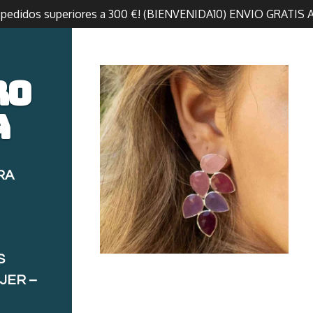
n pedidos superiores a 300 €! (BIENVENIDA10) ENVIO GRATIS 
ro
a
RA
S
JER –