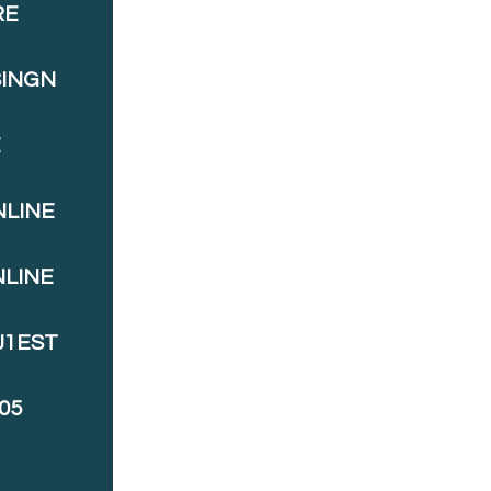
RE
SINGN
E
NLINE
NLINE
J1EST
05