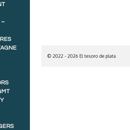
NT
 –
ORES
TAGNE
© 2022 - 2026 El tesoro de plata
ORS
GMT
 Y
GERS