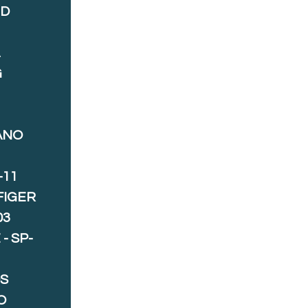
ND
A
G
ANO
-11
FIGER
03
- SP-
S
O