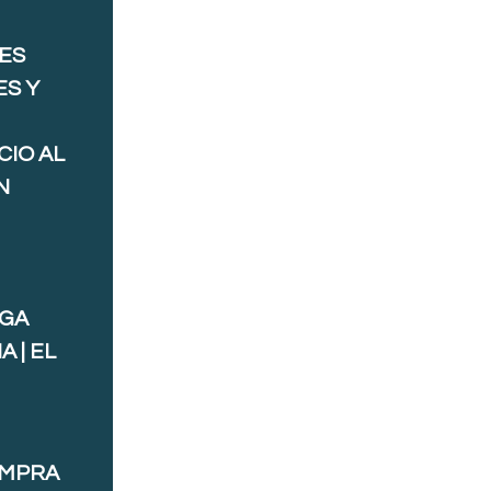
ES
ES Y
CIO AL
N
AGA
 | EL
OMPRA