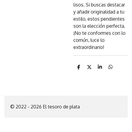
lisos. Si buscas destacar
y añadir originalidad a tu
estilo, estos pendientes
son la elección perfecta.
¡No te conformes con lo
común, luce lo
extraordinario!
C
C
C
C
o
o
o
o
m
m
m
m
p
p
p
p
a
a
a
a
r
r
r
r
t
t
t
t
i
i
i
i
© 2022 - 2026 El tesoro de plata
r
r
r
r