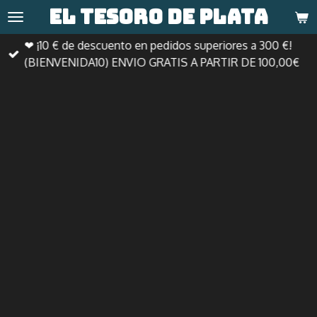
El tesoro de
plata
Ir
al
❤ ¡10 € de descuento en pedidos superiores a 300 €!
contenido
(BIENVENIDA10) ENVIO GRATIS A PARTIR DE 100,00€
principal