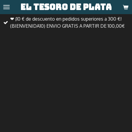
El tesoro de
plata
Ir
al
❤ ¡10 € de descuento en pedidos superiores a 300 €!
contenido
(BIENVENIDA10) ENVIO GRATIS A PARTIR DE 100,00€
principal