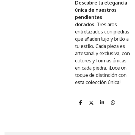
Descubre la elegancia
única de nuestros
pendientes
dorados.
Tres aros
entrelazados con piedras
que añaden lujo y brillo a
tu estilo. Cada pieza es
artesanal y exclusiva, con
colores y formas únicas
en cada piedra. ¡Luce un
toque de distinción con
esta colección única!
C
C
C
C
o
o
o
o
m
m
m
m
p
p
p
p
a
a
a
a
r
r
r
r
t
t
t
t