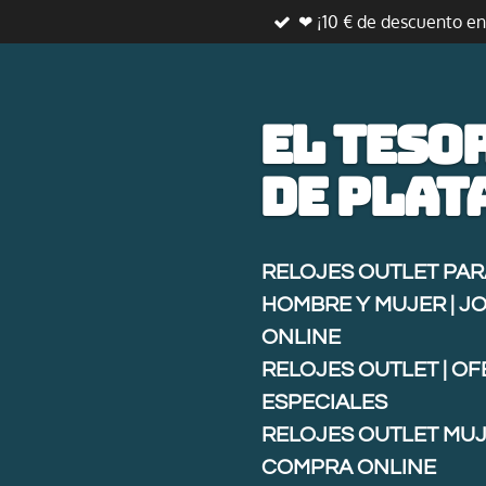
❤ ¡10 € de descuento e
Ir
al
contenido
principal
El teso
de
plat
RELOJES OUTLET PAR
HOMBRE Y MUJER | J
ONLINE
RELOJES OUTLET | O
ESPECIALES
RELOJES OUTLET MUJ
COMPRA ONLINE