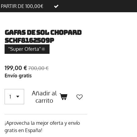
A PARTIR DE 100,00€
Gafas de sol Chopard
SCHF8162509P
"Super Oferta"🔆
199,00 €
700,00 €
Envío gratis
Añadir al
carrito
¡Aprovecha la mejor oferta y envío
gratis en España!