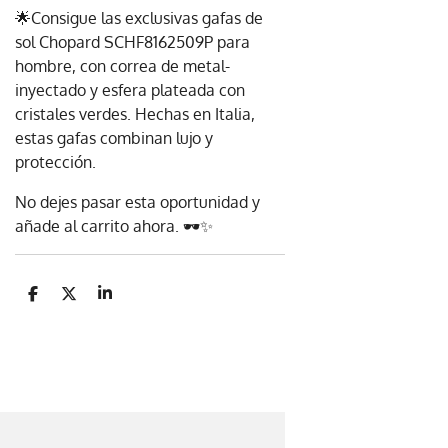
🌟Consigue las exclusivas gafas de
sol Chopard SCHF8162509P para
hombre, con correa de metal-
inyectado y esfera plateada con
cristales verdes. Hechas en Italia,
estas gafas combinan lujo y
protección.
No dejes pasar esta oportunidad y
añade al carrito ahora. 🕶️✨
C
C
C
o
o
o
m
m
m
p
p
p
a
a
a
r
r
r
t
t
t
i
i
i
r
r
r