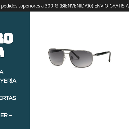
n pedidos superiores a 300 €! (BIENVENIDA10) ENVIO GRATIS 
ro
a
A
OYERÍA
FERTAS
ER –