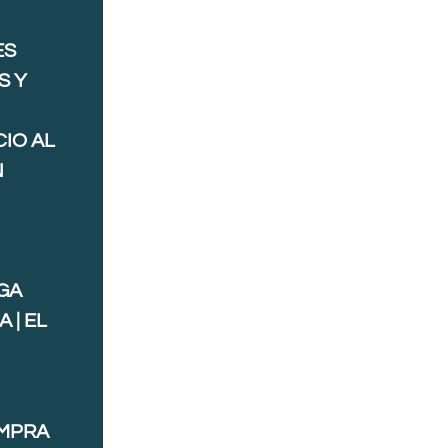
ES
S Y
IO AL
N
GA
 | EL
OMPRA