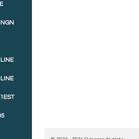
E
INGN
LINE
LINE
J1EST
05