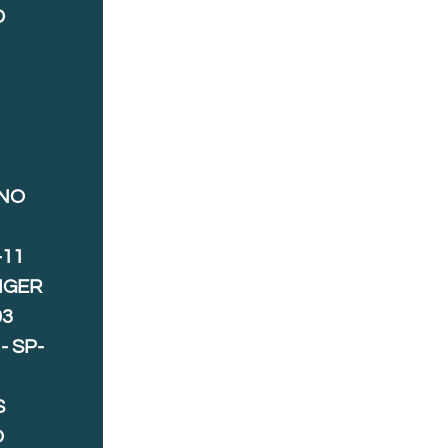
D
ANO
-11
IGER
03
- SP-
S
O