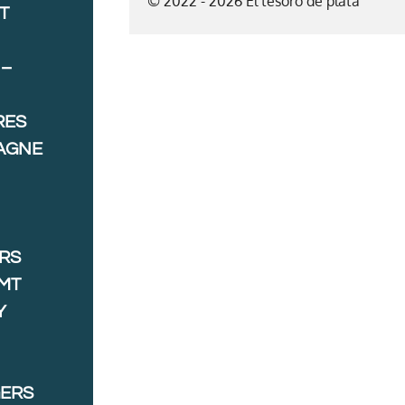
© 2022 - 2026 El tesoro de plata
T
 –
RES
AGNE
ORS
MT
Y
GERS