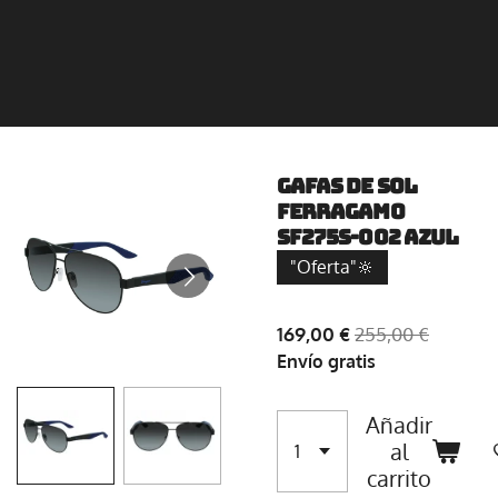
Gafas de sol
Ferragamo
SF275S-002 AZUL
"Oferta"🔆
169,00 €
255,00 €
Envío gratis
Añadir
al
carrito