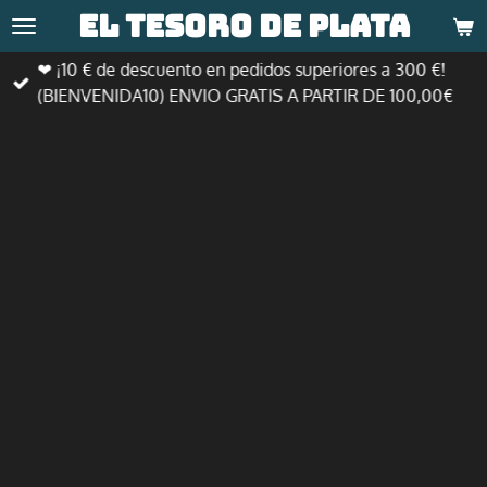
El tesoro de
plata
Ir
al
❤ ¡10 € de descuento en pedidos superiores a 300 €!
contenido
(BIENVENIDA10) ENVIO GRATIS A PARTIR DE 100,00€
principal