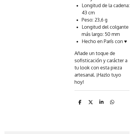
Longitud de la cadena:
43 cm
Peso: 23,6 g
Longitud del colgante
más largo: 50 mm
Hecho en París con ♥
Añade un toque de
sofisticación y carácter a
tu look con esta pieza
artesanal. ¡Hazlo tuyo
hoy!
C
C
C
C
o
o
o
o
m
m
m
m
p
p
p
p
a
a
a
a
r
r
r
r
t
t
t
t