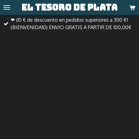
El tesoro de
plata
Ir
al
❤ ¡10 € de descuento en pedidos superiores a 300 €!
contenido
(BIENVENIDA10) ENVIO GRATIS A PARTIR DE 100,00€
principal