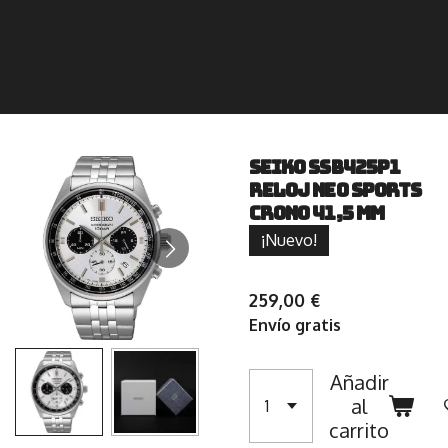
Seiko SSB425P1
Reloj Neo Sports
Crono 41,5 mm
¡Nuevo!
259,00 €
Envío gratis
Añadir
al
carrito