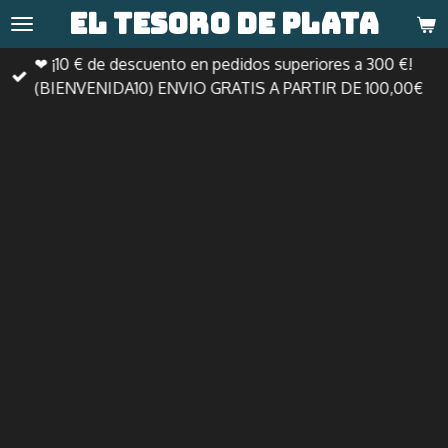
El tesoro de
plata
Ir
al
❤ ¡10 € de descuento en pedidos superiores a 300 €!
contenido
(BIENVENIDA10) ENVIO GRATIS A PARTIR DE 100,00€
principal