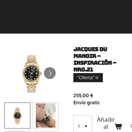
JACQUES DU
MANOIR –
INSPIRACIÓN –
NRO.21
"Oferta"🔆
255,00 €
Envío gratis
Añadir
al