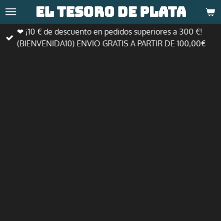
El tesoro de
plata
Ir
al
❤ ¡10 € de descuento en pedidos superiores a 300 €!
contenido
(BIENVENIDA10) ENVIO GRATIS A PARTIR DE 100,00€
principal