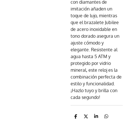
con diamantes de
imitación añaden un
toque de lujo, mientras
que el brazalete Jubilee
de acero inoxidable en
tono dorado asegura un
ajuste cómodo y
elegante. Resistente al
agua hasta 5 ATM y
protegido por vidrio
mineral, este reloj es la
combinación perfecta de
estilo y funcionalidad.
¡Hazlo tuyo y brilla con
cada segundo!
C
C
C
C
o
o
o
o