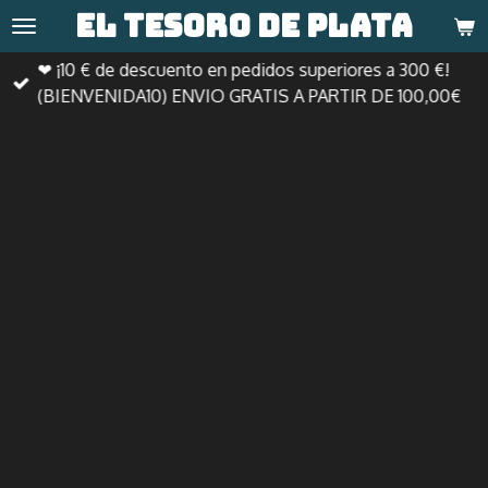
El tesoro de
plata
Ir
al
❤ ¡10 € de descuento en pedidos superiores a 300 €!
contenido
(BIENVENIDA10) ENVIO GRATIS A PARTIR DE 100,00€
principal