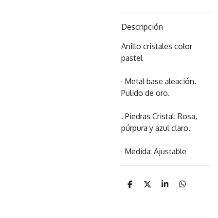
Descripción
Anillo cristales color
pastel
· Metal base aleación.
Pulido de oro.
. Piedras Cristal: Rosa,
púrpura y azul claro.
· Medida: Ajustable
C
C
C
C
o
o
o
o
m
m
m
m
p
p
p
p