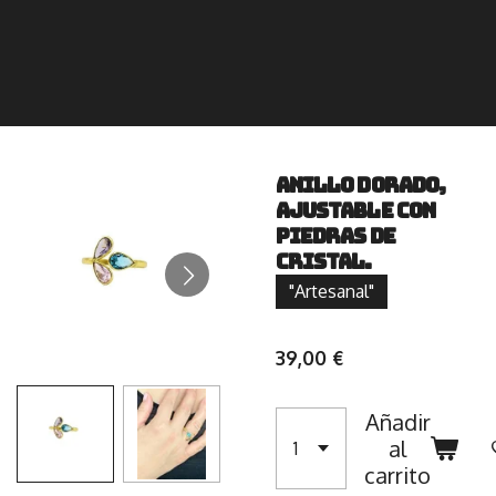
Anillo dorado,
ajustable con
piedras de
cristal.
"Artesanal"
39,00 €
Añadir
al
carrito