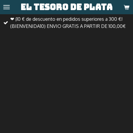
El tesoro de
plata
Ir
al
❤ ¡10 € de descuento en pedidos superiores a 300 €!
contenido
(BIENVENIDA10) ENVIO GRATIS A PARTIR DE 100,00€
principal