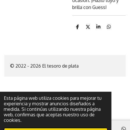
ocasión. ¡Hazlo tuyo y
brilla con Guess!
C
C
C
C
o
o
o
o
m
m
m
m
p
p
p
p
a
a
a
a
r
r
r
r
t
t
t
t
i
i
i
i
© 2022 - 2026 El tesoro de plata
r
r
r
r
Esta página web utiliza cookies para mejorar tu
experiencia y mostrar anuncios diseñados a
medida. Si continúas utilizando nuestra página
web, confirmas que aceptas nuestro uso de
cookies.