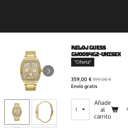
Reloj Guess
GW0094G2-Unisex
"Oferta"
359,00 €
399,00 €
Envío gratis
Añadir
al
carrito