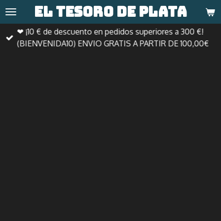
El tesoro de
plata
Ir
al
❤ ¡10 € de descuento en pedidos superiores a 300 €!
contenido
(BIENVENIDA10) ENVIO GRATIS A PARTIR DE 100,00€
principal