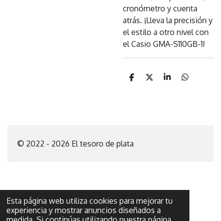
cronómetro y cuenta
atrás. ¡Lleva la precisión y
el estilo a otro nivel con
el Casio GMA-S110GB-1!
C
C
C
C
o
o
o
o
m
m
m
m
p
p
p
p
a
a
a
a
r
r
r
r
t
t
t
t
i
i
i
i
© 2022 - 2026 El tesoro de plata
r
r
r
r
Esta página web utiliza cookies para mejorar tu
experiencia y mostrar anuncios diseñados a
medida. Si continúas utilizando nuestra página