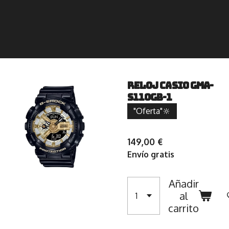
Reloj Casio GMA-
S110GB-1
"Oferta"🔆
149,00 €
Envío gratis
Añadir
al
carrito