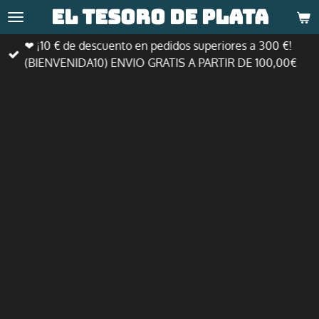
El tesoro de
plata
Ir
al
❤ ¡10 € de descuento en pedidos superiores a 300 €!
contenido
(BIENVENIDA10) ENVIO GRATIS A PARTIR DE 100,00€
principal