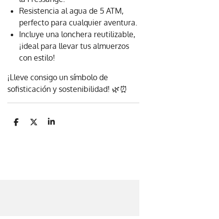
Resistencia al agua de 5 ATM,
perfecto para cualquier aventura.
Incluye una lonchera reutilizable,
¡ideal para llevar tus almuerzos
con estilo!
¡Lleve consigo un símbolo de
sofisticación y sostenibilidad! 🌿⏰
C
C
C
o
o
o
m
m
m
p
p
p
a
a
a
r
r
r
t
t
t
i
i
i
r
r
r