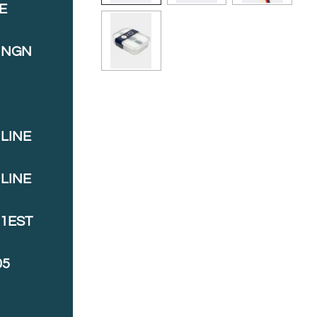
E
INGN
LINE
LINE
J1EST
05