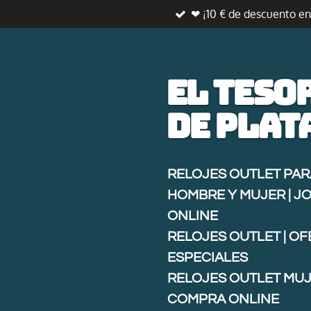
❤ ¡10 € de descuento e
Ir
al
contenido
principal
El teso
de
plat
RELOJES OUTLET PAR
HOMBRE Y MUJER | J
ONLINE
RELOJES OUTLET | O
ESPECIALES
RELOJES OUTLET MUJ
COMPRA ONLINE