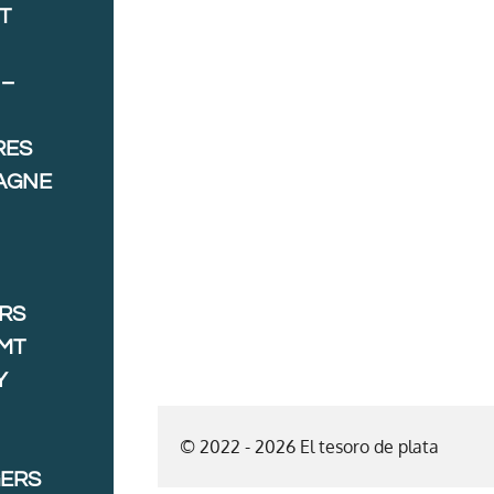
T
 –
RES
AGNE
ORS
MT
Y
© 2022 - 2026 El tesoro de plata
GERS