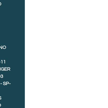
D
ANO
-11
IGER
03
- SP-
S
O