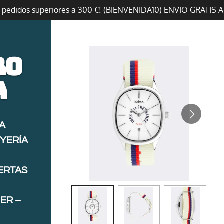
n pedidos superiores a 300 €! (BIENVENIDA10) ENVIO GRATIS 
ro
a
A
OYERÍA
FERTAS
ER –