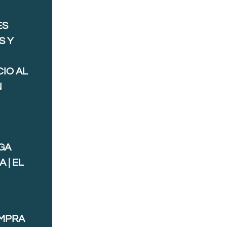
ES
S Y
IO AL
N
GA
 | EL
OMPRA