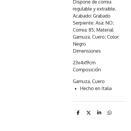
Dispone de correa
regulable y extraible.
Acabado: Grabado
Serpiente; Asa: NO;
Correa: 85; Material:
Gamuza, Cuero; Color:
Negro
Dimensiones
23x4x19cm
Composición
Gamuza, Cuero
Hecho en Italia
C
C
C
C
o
o
o
o
m
m
m
m
p
p
p
p