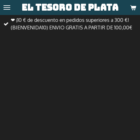
El tesoro de
plata
Ir
al
❤ ¡10 € de descuento en pedidos superiores a 300 €!
contenido
(BIENVENIDA10) ENVIO GRATIS A PARTIR DE 100,00€
principal