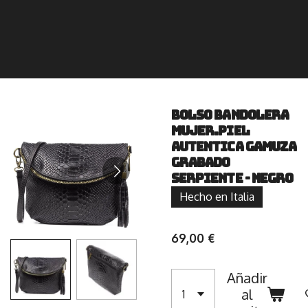
Bolso bandolera
Mujer.Piel
autentica Gamuza
grabado
serpiente - Negro
Hecho en Italia
69,00 €
Añadir
al