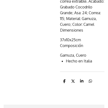
correa extraíble. Acabado:
Grabado Cocodrilo
Grande; Asa: 24; Correa:
115; Material: Gamuza,
Cuero; Color: Camel
Dimensiones
37x10x25cm
Composición
Gamuza, Cuero
Hecho en Italia
C
C
C
C
o
o
o
o
m
m
m
m
p
p
p
p
a
a
a
a
r
r
r
r
t
t
t
t