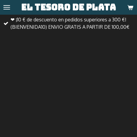
El tesoro de
plata
Ir
al
❤ ¡10 € de descuento en pedidos superiores a 300 €!
contenido
(BIENVENIDA10) ENVIO GRATIS A PARTIR DE 100,00€
principal