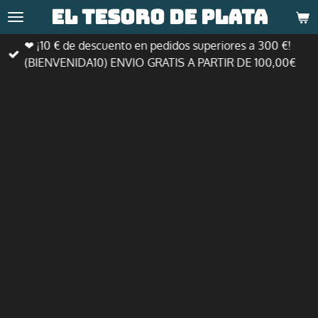
El tesoro de
plata
Ir
al
❤ ¡10 € de descuento en pedidos superiores a 300 €!
contenido
(BIENVENIDA10) ENVIO GRATIS A PARTIR DE 100,00€
principal