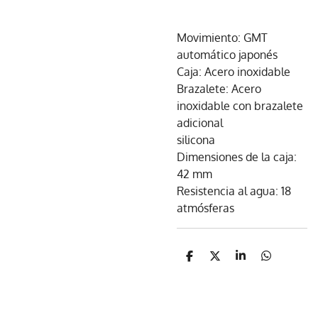
Movimiento: GMT
automático japonés
Caja: Acero inoxidable
Brazalete: Acero
inoxidable con brazalete
adicional
silicona
Dimensiones de la caja:
42 mm
Resistencia al agua: 18
atmósferas
C
C
C
C
o
o
o
o
m
m
m
m
p
p
p
p
a
a
a
a
r
r
r
r