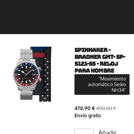
SPINNAKER -
Bradner GMT- SP-
5121-55 - Reloj
para hombre
"Movimiento
automático Seiko
NH34"
478,90 €
490,00 €
Envío gratis
Añadir