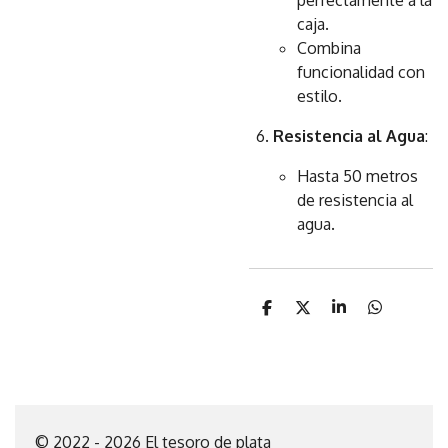
perfectamente a la
caja.
Combina
funcionalidad con
estilo.
Resistencia al Agua
:
Hasta 50 metros
de resistencia al
agua.
C
C
C
C
o
o
o
o
m
m
m
m
p
p
p
p
a
a
a
a
r
r
r
r
t
t
t
t
i
i
i
i
© 2022 - 2026 El tesoro de plata
r
r
r
r