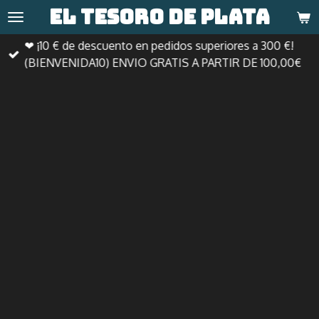
El tesoro de
plata
Ir
al
❤ ¡10 € de descuento en pedidos superiores a 300 €!
contenido
(BIENVENIDA10) ENVIO GRATIS A PARTIR DE 100,00€
principal