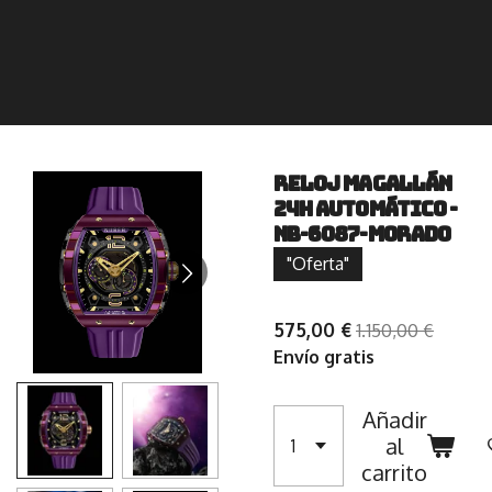
RELOJ MAGALLÁN
24H AUTOMÁTICO -
NB-6087-MORADO
"Oferta"
575,00 €
1.150,00 €
Envío gratis
Añadir
al
carrito