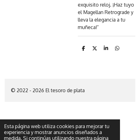
exquisito reloj. ¡Haz tuyo
el Magellan Retrograde y
lleva la elegancia a tu
muñeca!”
C
C
C
C
o
o
o
o
m
m
m
m
p
p
p
p
a
a
a
a
r
r
r
r
t
t
t
t
i
i
i
i
© 2022 - 2026 El tesoro de plata
r
r
r
r
Esta página web utiliza cookies para mejorar tu
experiencia y mostrar anuncios diseñados a
medida. Si continúas utilizando nuestra página