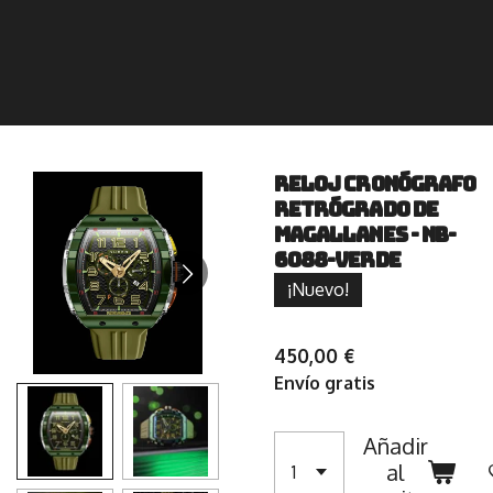
RELOJ CRONÓGRAFO
RETRÓGRADO DE
MAGALLANES - NB-
6088-VERDE
¡Nuevo!
450,00 €
Envío gratis
Añadir
al