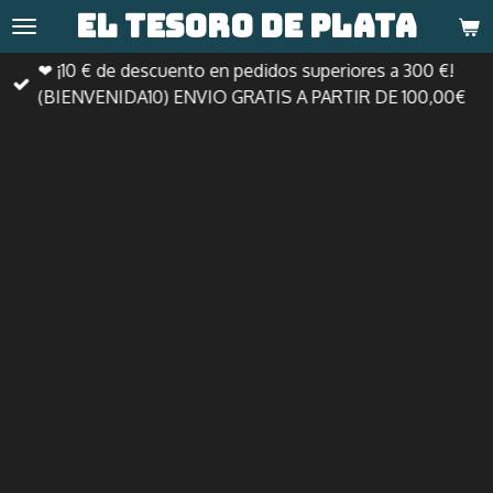
El tesoro de
plata
Ir
al
❤ ¡10 € de descuento en pedidos superiores a 300 €!
contenido
(BIENVENIDA10) ENVIO GRATIS A PARTIR DE 100,00€
principal