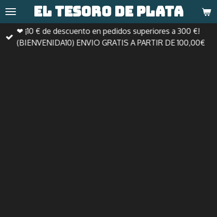
El tesoro de
plata
Ir
al
❤ ¡10 € de descuento en pedidos superiores a 300 €!
contenido
(BIENVENIDA10) ENVIO GRATIS A PARTIR DE 100,00€
principal