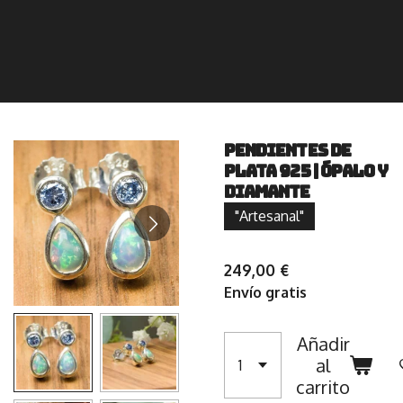
Pendientes de
plata 925 | Ópalo y
diamante
"Artesanal"
249,00 €
Envío gratis
Añadir
al
carrito