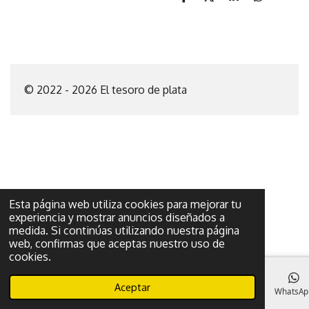
C
C
C
C
o
o
o
o
m
m
m
m
p
p
p
p
a
a
a
a
r
r
r
r
t
t
t
t
i
i
i
i
© 2022 - 2026 El tesoro de plata
r
r
r
r
Esta página web utiliza cookies para mejorar tu
experiencia y mostrar anuncios diseñados a
medida. Si continúas utilizando nuestra página
web, confirmas que aceptas nuestro uso de
cookies.
Aceptar
Correo electrónico
Teléfono
Mapa
Facebook
WhatsAp