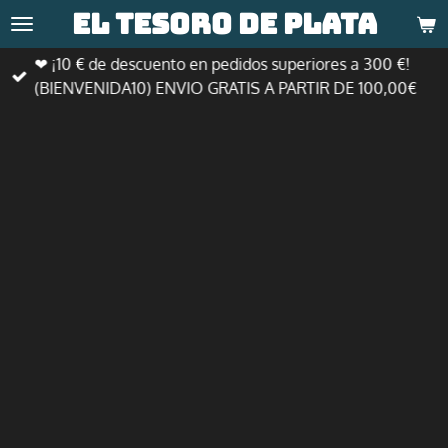
El tesoro de
plata
Ir
al
❤ ¡10 € de descuento en pedidos superiores a 300 €!
contenido
(BIENVENIDA10) ENVIO GRATIS A PARTIR DE 100,00€
principal