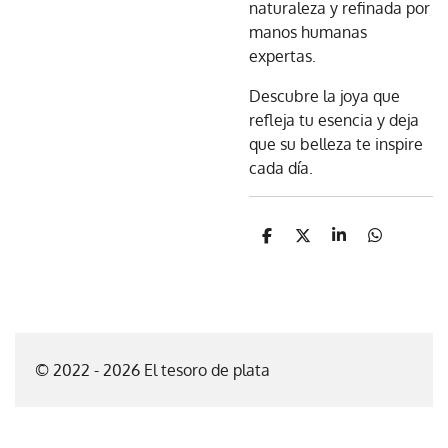
naturaleza y refinada por
manos humanas
expertas.
Descubre la joya que
refleja tu esencia y deja
que su belleza te inspire
cada día.
C
C
C
C
o
o
o
o
m
m
m
m
p
p
p
p
a
a
a
a
r
r
r
r
t
t
t
t
i
i
i
i
© 2022 - 2026 El tesoro de plata
r
r
r
r