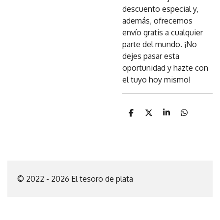
descuento especial y,
además, ofrecemos
envío gratis a cualquier
parte del mundo. ¡No
dejes pasar esta
oportunidad y hazte con
el tuyo hoy mismo!
C
C
C
C
o
o
o
o
m
m
m
m
p
p
p
p
a
a
a
a
r
r
r
r
t
t
t
t
i
i
i
i
© 2022 - 2026 El tesoro de plata
r
r
r
r