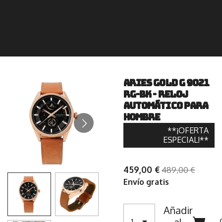
Aries Gold G 9021
RG-BK - Reloj
automático para
hombre
**¡OFERTA
ESPECIAL!**
459,00 €
489,00 €
Envío gratis
Añadir