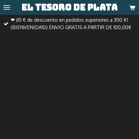
El tesoro de
plata
Ir
al
❤ ¡10 € de descuento en pedidos superiores a 300 €!
contenido
(BIENVENIDA10) ENVIO GRATIS A PARTIR DE 100,00€
principal