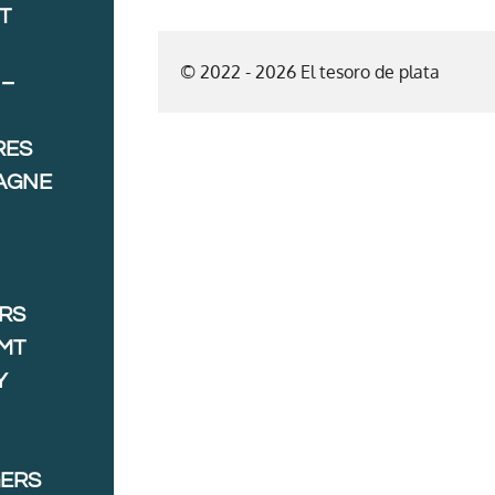
T
© 2022 - 2026 El tesoro de plata
 –
RES
AGNE
ORS
MT
Y
GERS