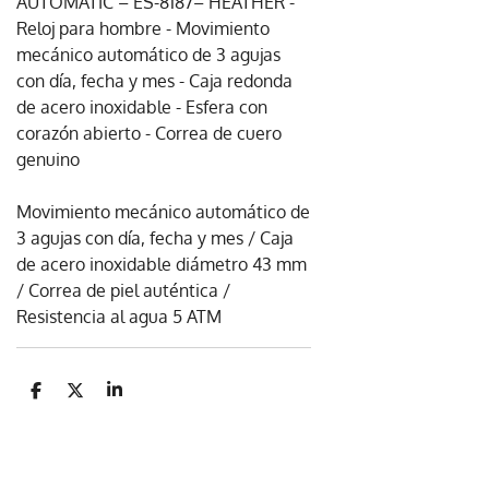
AUTOMATIC – ES-8187– HEATHER -
Reloj para hombre - Movimiento
mecánico automático de 3 agujas
con día, fecha y mes - Caja redonda
de acero inoxidable - Esfera con
corazón abierto - Correa de cuero
genuino
Movimiento mecánico automático de
3 agujas con día, fecha y mes / Caja
de acero inoxidable diámetro 43 mm
/ Correa de piel auténtica /
Resistencia al agua 5 ATM
C
C
C
o
o
o
m
m
m
p
p
p
a
a
a
r
r
r