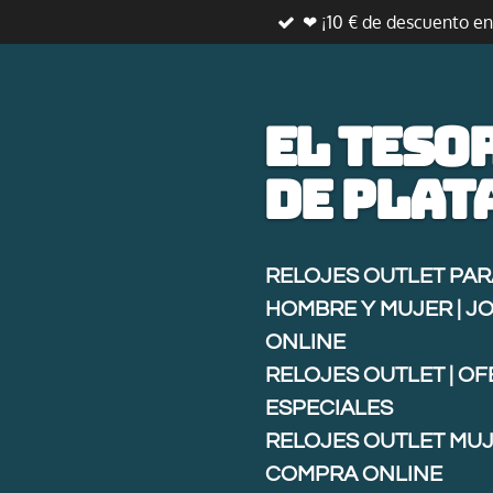
❤ ¡10 € de descuento e
Ir
al
contenido
principal
El teso
de
plat
RELOJES OUTLET PAR
HOMBRE Y MUJER | J
ONLINE
RELOJES OUTLET | O
ESPECIALES
RELOJES OUTLET MUJ
COMPRA ONLINE