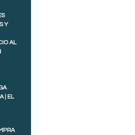
ES
S Y
IO AL
N
GA
 | EL
OMPRA