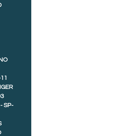
D
ANO
-11
IGER
03
- SP-
S
O