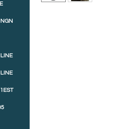
E
INGN
LINE
LINE
J1EST
05