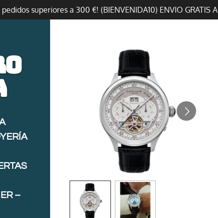
n pedidos superiores a 300 €! (BIENVENIDA10) ENVIO GRATIS 
ro
a
A
OYERÍA
FERTAS
ER –