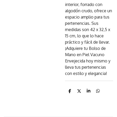
interior, forrado con
algodón crudo, ofrece un
espacio amplio para tus
pertenencias. Sus
medidas son 42 x 32,5 x
15 cm, lo que lo hace
práctico y fácil de llevar.
¡Adquiere tu Bolso de
Mano en Piel Vacuno
Envejecida hoy mismo y
lleva tus pertenencias
con estilo y elegancia!
C
C
C
C
o
o
o
o
m
m
m
m
p
p
p
p
a
a
a
a
r
r
r
r