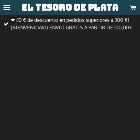
El tesoro de
plata
Ir
al
❤ ¡10 € de descuento en pedidos superiores a 300 €!
contenido
(BIENVENIDA10) ENVIO GRATIS A PARTIR DE 100,00€
principal