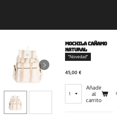
Mochila Cañamo
Natural
"Novedad"
45,00 €
Añadir
al
carrito