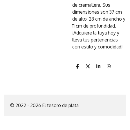
de cremallera. Sus
dimensiones son 37 cm
de alto, 28 cm de ancho y
11 cm de profundidad.
¡Adquiere la tuya hoy y
lleva tus pertenencias
con estilo y comodidad!
C
C
C
C
o
o
o
o
m
m
m
m
p
p
p
p
a
a
a
a
r
r
r
r
t
t
t
t
i
i
i
i
© 2022 - 2026 El tesoro de plata
r
r
r
r