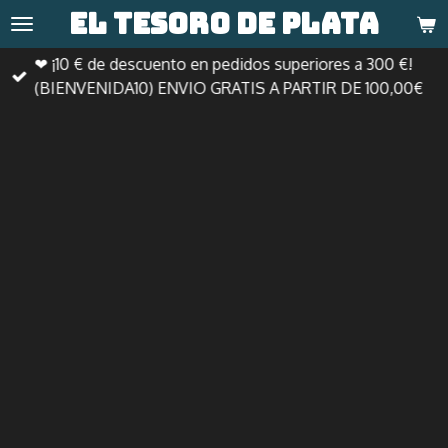
El tesoro de
plata
Ir
al
❤ ¡10 € de descuento en pedidos superiores a 300 €!
contenido
(BIENVENIDA10) ENVIO GRATIS A PARTIR DE 100,00€
principal