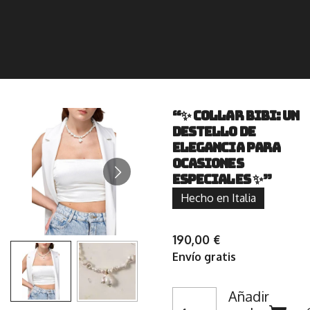
“✨ Collar Bibi: Un
Destello de
Elegancia para
Ocasiones
Especiales ✨”
Hecho en Italia
190,00 €
Envío gratis
Añadir