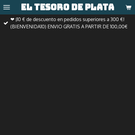
El tesoro de
plata
Ir
al
❤ ¡10 € de descuento en pedidos superiores a 300 €!
contenido
(BIENVENIDA10) ENVIO GRATIS A PARTIR DE 100,00€
principal