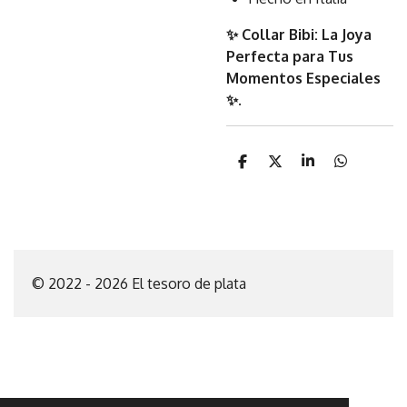
✨ Collar Bibi: La Joya
Perfecta para Tus
Momentos Especiales
✨
.
C
C
C
C
o
o
o
o
m
m
m
m
p
p
p
p
a
a
a
a
r
r
r
r
t
t
t
t
i
i
i
i
© 2022 - 2026 El tesoro de plata
r
r
r
r