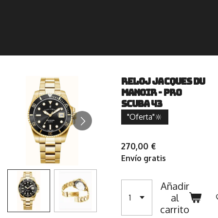
RELOJ JACQUES DU
MANOIR - Pro
Scuba 43
"Oferta"🔆
270,00 €
Envío gratis
Añadir
al
carrito