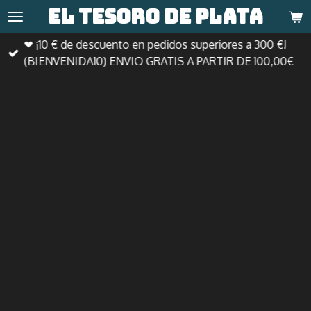
El tesoro de
plata
Ir
al
❤ ¡10 € de descuento en pedidos superiores a 300 €!
contenido
(BIENVENIDA10) ENVIO GRATIS A PARTIR DE 100,00€
principal