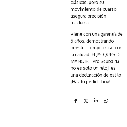
clásicas, pero su
movimiento de cuarzo
asegura precisión
moderna.
Viene con una garantía de
5 años, demostrando
nuestro compromiso con
la calidad. El JACQUES DU
MANOIR - Pro Scuba 43
no es solo un reloj, es
una declaración de estilo.
¡Haz tu pedido hoy!
C
C
C
C
o
o
o
o
m
m
m
m
p
p
p
p
a
a
a
a
r
r
r
r