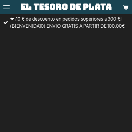
El tesoro de
plata
Ir
al
❤ ¡10 € de descuento en pedidos superiores a 300 €!
contenido
(BIENVENIDA10) ENVIO GRATIS A PARTIR DE 100,00€
principal