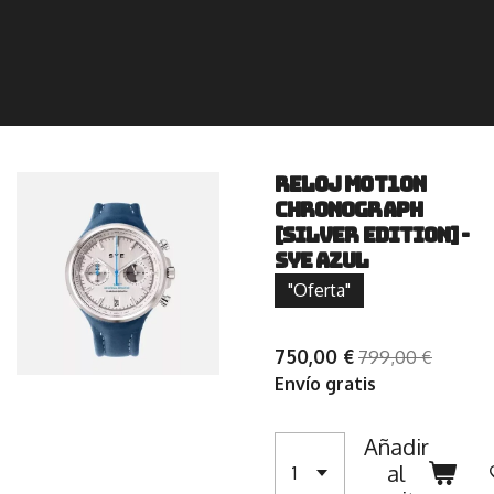
RELOJ MOT1ON
Chronograph
[Silver edition] -
SYE azul
"Oferta"
750,00 €
799,00 €
Envío gratis
Añadir
al