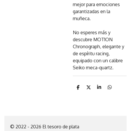
mejor para emociones
garantizadas en la
muñeca.
No esperes más y
descubre MOT1ON
Chronograph, elegante y
de espíritu racing,
equipado con un calibre
Seiko meca-quartz.
C
C
C
C
o
o
o
o
m
m
m
m
p
p
p
p
a
a
a
a
r
r
r
r
t
t
t
t
i
i
i
i
© 2022 - 2026 El tesoro de plata
r
r
r
r